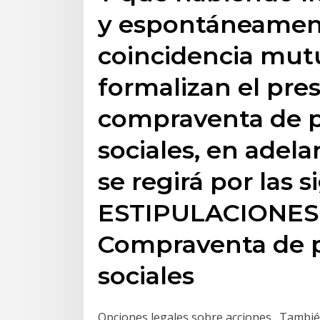
y espontáneament
coincidencia mut
formalizan el pre
compraventa de p
sociales, en adela
se regirá por las s
ESTIPULACIONES.
Compraventa de p
sociales
Opciones legales sobre acciones . Tambi