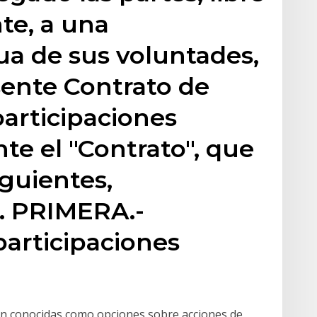
e, a una
ua de sus voluntades,
sente Contrato de
articipaciones
nte el "Contrato", que
iguientes,
 PRIMERA.-
articipaciones
én conocidas como opciones sobre acciones de